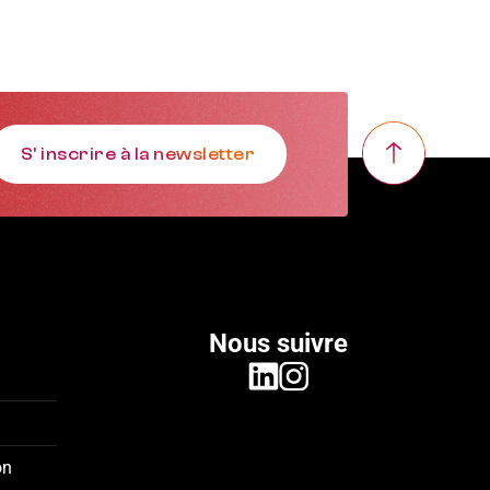
S' inscrire à la newsletter
Nous suivre
linkedin
instagram
on