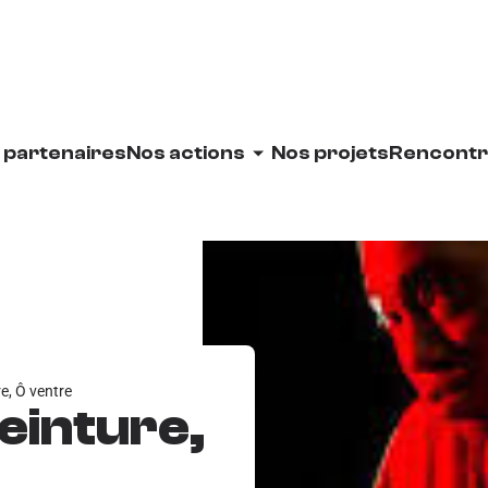
 partenaires
Nos actions
Nos projets
Rencontr
re, Ô ventre
ceinture,