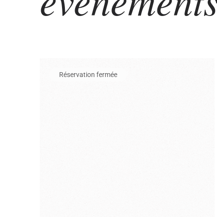
évenement
En savoir plus sur l'événement Entrée au musée de l
Réservation fermée